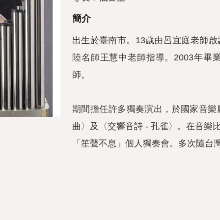
簡介
出生於臺南市。13歲由呂宜庭老師
陸名師王慧中老師指導。2003年
師。
期間擔任許多獨奏演出，於國家音樂
曲〉及〈交響音詩 - 孔雀〉。在音
「笙聲不息」個人獨奏會。多次隨台