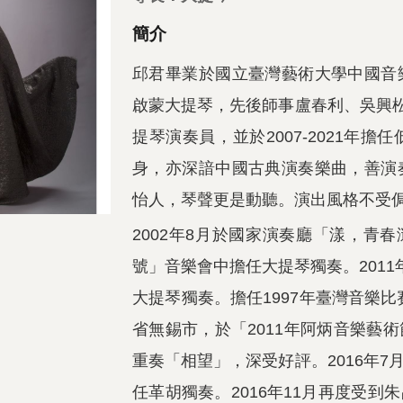
簡介
邱君畢業於國立臺灣藝術大學中國音
啟蒙大提琴，先後師事盧春利、吳興松
提琴演奏員，並於2007-2021年
身，亦深諳中國古典演奏樂曲，善演
怡人，琴聲更是動聽。演出風格不受
2002年8月於國家演奏廳「漾，青春
號」音樂會中擔任大提琴獨奏。2011年
大提琴獨奏。擔任1997年臺灣音樂比
省無錫市，於「2011年阿炳音樂藝
重奏「相望」，深受好評。2016年
任革胡獨奏。2016年11月再度受