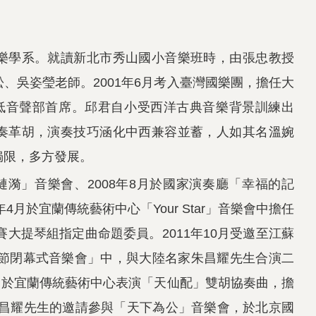
樂學系。就讀新北市秀山國小音樂班時，由張忠教授
、吳姿瑩老師。2001年6月考入臺灣國樂團，擔任大
擔任低音聲部首席。邱君自小受西洋古典音樂背景訓練出
奏革胡，演奏技巧涵化中西兼容並蓄，人如其名溫婉
侷限，多方發展。
漣漪」音樂會、2008年8月於國家演奏廳「幸福的記
4月於宜蘭傳統藝術中心「Your Star」音樂會中擔任
賽大提琴組指定曲命題委員。2011年10月受邀至江蘇
術節閉幕式音樂會」中，與大陸名家朱昌耀先生合演二
7月於宜蘭傳統藝術中心表演「天仙配」雙胡協奏曲，擔
到朱昌耀先生的邀請參與「天下為公」音樂會，於北京國