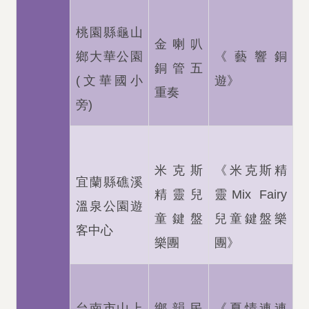
桃園縣龜山
金喇叭
鄉大華公園
《藝響銅
銅管五
(文華國小
遊》
重奏
旁)
米克斯
《米克斯精
宜蘭縣礁溪
精靈兒
靈Mix Fairy
溫泉公園遊
童鍵盤
兒童鍵盤樂
客中心
樂團
團》
台南市山上
鄉韻民
《夏情連連