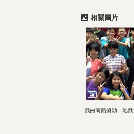
相關圖片
戲曲南館擾動一池戲