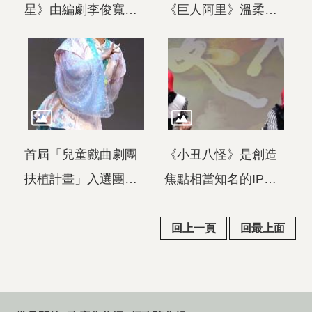
星》由編劇李俊寬聯
《巨人阿里》溫柔探
手昇平五洲園，以
討親子溝通與反霸凌
「雙舞台共演」特殊
主題，並以巨人大偶
手法，細膩呈現自閉
與各型態小偶營造多
症兒童學習布袋戲的
層次的觀賞視角。
故事。
首屆「兒童戲曲劇團
《小丑八怪》是創造
扶植計畫」入選團隊
焦點相當知名的IP，
走戲人帶來的《龍女
這次推出系列第二部
流浪記》，以歌仔戲
《小丑八怪-蘭後
回上一頁
回最上面
唱腔與身段~龍女青春
呢》，以「沒有披風
期的離家故事，探討
的英雄」的肢體互
青少年成長過程中的
動，打造出屬於親子