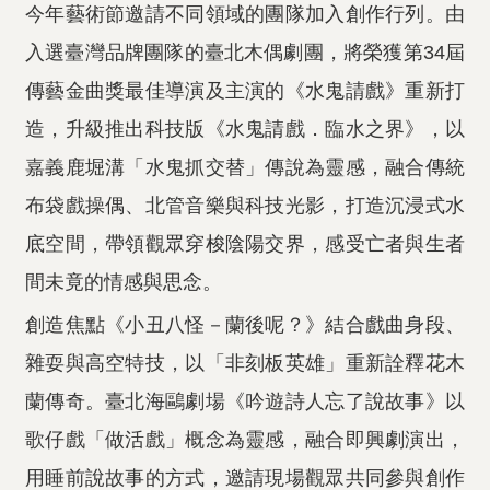
今年藝術節邀請不同領域的團隊加入創作行列。由
入選臺灣品牌團隊的臺北木偶劇團，將榮獲第34屆
傳藝金曲獎最佳導演及主演的《水鬼請戲》重新打
造，升級推出科技版《水鬼請戲．臨水之界》，以
嘉義鹿堀溝「水鬼抓交替」傳說為靈感，融合傳統
布袋戲操偶、北管音樂與科技光影，打造沉浸式水
底空間，帶領觀眾穿梭陰陽交界，感受亡者與生者
間未竟的情感與思念。
創造焦點《小丑八怪－蘭後呢？》結合戲曲身段、
雜耍與高空特技，以「非刻板英雄」重新詮釋花木
蘭傳奇。臺北海鷗劇場《吟遊詩人忘了說故事》以
歌仔戲「做活戲」概念為靈感，融合即興劇演出，
用睡前說故事的方式，邀請現場觀眾共同參與創作