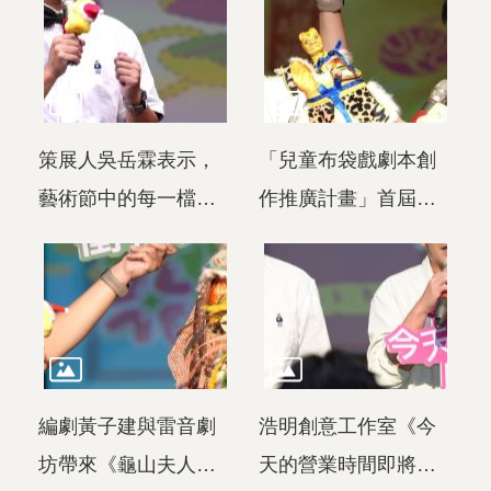
「穿越小戲台」為主
首屆兒童戲曲藝術節
題，打造9檔風格各異
希望孩子在第一次接
的兒童戲曲作品。
觸戲曲時，能從有
趣、貼近生活的故事
策展人吳岳霖表示，
「兒童布袋戲劇本創
開始，進而認識與愛
藝術節中的每一檔作
作推廣計畫」首屆特
上戲曲。
品，都像是組成一座
優作品改版進化的
小戲台的不同元素，
《小虎的實習歷險
帶領觀眾重新認識戲
記》劇場版，編劇鄭
曲，找到屬於自己的
玉姍攜手真雲林閣掌
觀看方式，成為大小
中劇團，以可愛神獸
編劇黃子建與雷音劇
浩明創意工作室《今
朋友一起共享的戲曲
「小虎爺」為核心，
坊帶來《龜山夫人氣
天的營業時間即將結
遊樂園。
展開一段精彩的成長