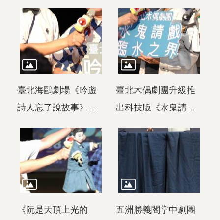
甲衝煙矣！》，將龜
束》將時空拉至未來
冒險。
山島傳說與地方風土
世界，想像歌仔戲已
民情擬人化成充滿童
經消失，~館的展覽，
趣的故事，布袋戲與
以「博物館驚魂夜」
歌仔戲「人偶同台共
的概念，讓歌仔戲前
臺北海鷗劇場《吟遊
臺北木偶劇團升級推
演」更是一大舞台看
後場角色在深夜裡再
詩人忘了說故事》以
出科技版《水鬼請
點。
次復活、重返舞台。
歌仔戲「做活戲」概
戲．臨水之界》，打
念為靈感，融合即興
造沉浸式水底空間，
劇演出，用睡前說故
帶領觀眾穿梭陰陽交
事的方式，邀請現場
界，感受亡者與生者
觀眾共同參與創作過
間未竟的情感與思
《阮是天頂上光的
五洲勝義閣掌中劇團
程。
念。