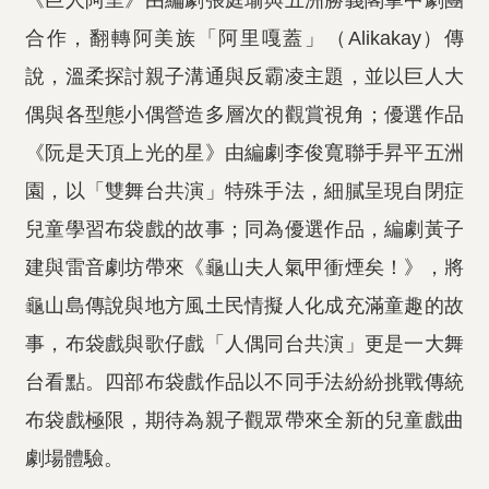
《巨人阿里》由編劇張庭瑜與五洲勝義閣掌中劇團
合作，翻轉阿美族「阿里嘎蓋」（Alikakay）傳
說，溫柔探討親子溝通與反霸凌主題，並以巨人大
偶與各型態小偶營造多層次的觀賞視角；優選作品
《阮是天頂上光的星》由編劇李俊寬聯手昇平五洲
園，以「雙舞台共演」特殊手法，細膩呈現自閉症
兒童學習布袋戲的故事；同為優選作品，編劇黃子
建與雷音劇坊帶來《龜山夫人氣甲衝煙矣！》，將
龜山島傳說與地方風土民情擬人化成充滿童趣的故
事，布袋戲與歌仔戲「人偶同台共演」更是一大舞
台看點。四部布袋戲作品以不同手法紛紛挑戰傳統
布袋戲極限，期待為親子觀眾帶來全新的兒童戲曲
劇場體驗。