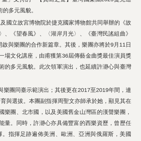
術的多元風貌。
部及國立故宮博物院於捷克國家博物館共同舉辦的《故
〉、《望春風》、〈湖岸月光〉、《臺灣民謠組曲》
啟與樂團的合作新篇章。其後，樂團亦將於9月11日
一場文化講座，由甫獲第36屆傳藝金曲獎最佳演員獎
術的多元風貌。此次領軍演出，也延續許瀞心與臺灣
樂團同臺示範演出；其後更在2017至2019年間，連
培育與選拔。本團副指揮周聖文亦師承於她，顯見其在
國樂團、北市國，以及美國舊金山灣區的漢聲樂團，
能量。同時，許瀞心亦具備豐富的西樂資歷，曾歷任
揮。指揮足跡遍佈美洲、歐洲、亞洲與俄羅斯，美國