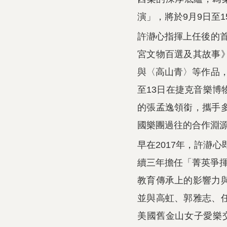
演」，將於9月9日至
許瀞心指揮上任後的首
宮文物百選及其故事
與〈高山青〉等作品，
至13日在捷克音樂博
的張孟逸領銜，攜手
國樂團過往的合作淵
早在2017年，許瀞
續三年擔任「菁英爭揮
教育傳承上的影響力
並與高虹、郭雅志、
美國舊金山女子愛樂