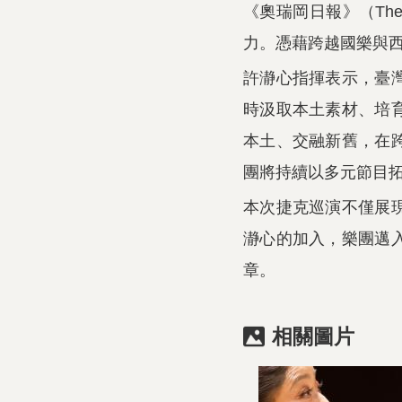
《奧瑞岡日報》（Th
力。憑藉跨越國樂與
許瀞心指揮表示，臺
時汲取本土素材、培
本土、交融新舊，在
團將持續以多元節目
本次捷克巡演不僅展
瀞心的加入，樂團邁
章。
相關圖片