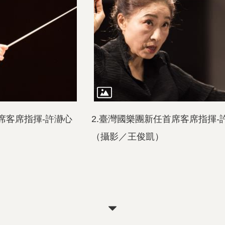
席客席指揮-許瀞心
2.臺灣國樂團新任首席客席指揮-
（攝影／王俊凱）
關
閉