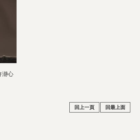
許瀞心
回上一頁
回最上面