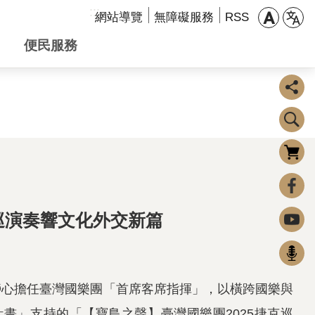
:::
網站導覽
無障礙服務
RSS
便民服務
購物車
0
FaceBook
巡演奏響文化外交新篇
Youtube
Podcast
許瀞心擔任臺灣國樂團「首席客席指揮」，以橫跨國樂與
畫」支持的「【寶島之聲】臺灣國樂團2025捷克巡