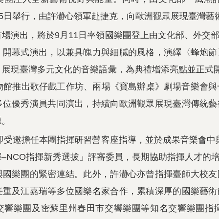
15日舉行，由許瀞心領軍赴捷克，向歐洲觀眾展現臺灣藝
場演出，將於9月11日率領國樂團登上由文化部、外交
》開幕式演出，以兼具魄力與細膩的風格，演繹〈蜂炮節
展現臺灣多元文化的音樂語彙，為典禮增添亮點並正式開
物館推出歌仔戲工作坊、兩場《寶島辦桌》劇場音樂會與
多位優秀演員共同演出，持續向歐洲觀眾展現臺灣傳統藝
源。
心即受邀擔任本團指揮研習營客座指導，並於成果音樂會中與
–NCO指揮新秀選拔」評審委員，長期協助指揮人才的
與國樂團的緊密連結。此外，許瀞心亦曾指揮臺師大校友
任重及江嘉瑞等多位國樂名家合作，累積深厚的國樂藝術
交響樂團及密蘇里州春田市交響樂團等知名交響樂團指