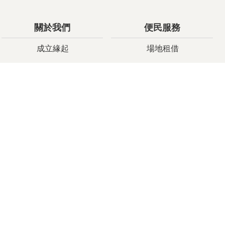
關於我們
便民服務
成立緣起
場地租借
願景與發展
預約服務
中心主任
會員申請
組織職掌
典藏授權
大事紀
館藏查詢
傳藝家族
聯絡我們
政府資訊公開
首長信箱
志工園地