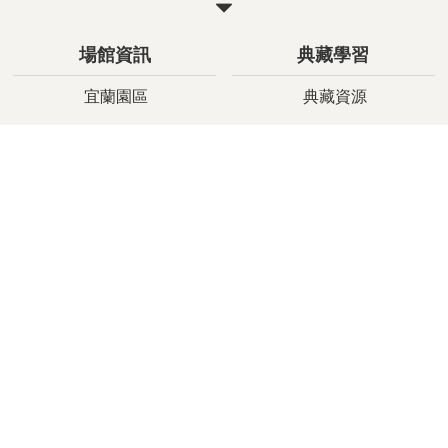
關
閉
場館資訊
典藏學習
宜蘭園區
典藏資源
臺灣戲曲中心
傳藝群像
高雄園區
傳藝書城
知識平台
教案學程