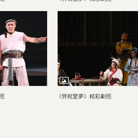
照
《劈棺驚夢》精彩劇照