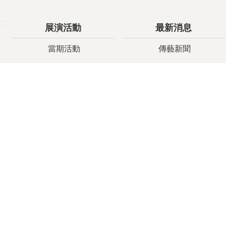
:::
展演活動
最新消息
當期活動
傳藝新聞
活動回顧
行政公告
選粹主題
電子報
線上特區