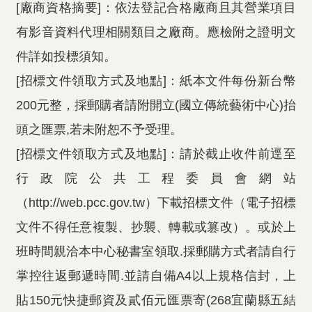
[廠商資格摘要]：依法登記合格廠商且其營業項目
有影音資料代理相關類目之廠商。應檢附之證明文
件詳如投標須知。
[招標文件領取方式及地點]：紙本文件每份新台幣
200元整，採郵購者請附開立(國立傳統藝術中心)抬
頭之匯票,若未附恕不予受理。
[招標文件領取方式及地點]：請於截止收件前逕至
行政院公共工程委員會網站
（http://web.pcc.gov.tw）下載招標文件（電子招標
文件不得任意複製、抄襲、轉載或篡改）。或於上
班時間親洽本中心秘書室領取.採郵購方式者請自行
掌控往返郵遞時間.並請自備A4以上規格信封，上
貼150元快捷郵資及貳佰元匯票寄(268宜蘭縣五結