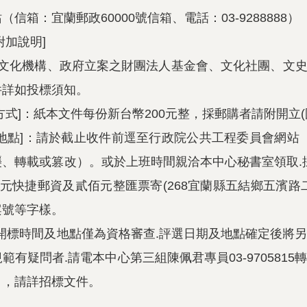
信箱：宜蘭郵政60000號信箱、電話：03-9288888）
附加說明]
關文化機構、政府立案之財團法人基金會、文化社團、文
件詳如投標須知。
方式]：紙本文件每份新台幣200元整，採郵購者請附開立
]：請於截止收件前逕至行政院公共工程委員會網站（ http:
、轉載或篡改）。或於上班時間親洽本中心秘書室領取.
0元快捷郵資及貳佰元整匯票寄(268宜蘭縣五結鄉五濱路
案號等字樣。
告之開標時間及地點僅為資格審查.評選日期及地點確定後將
有疑問者.請電本中心第三組陳佩君專員03-9705815
」，請詳招標文件。