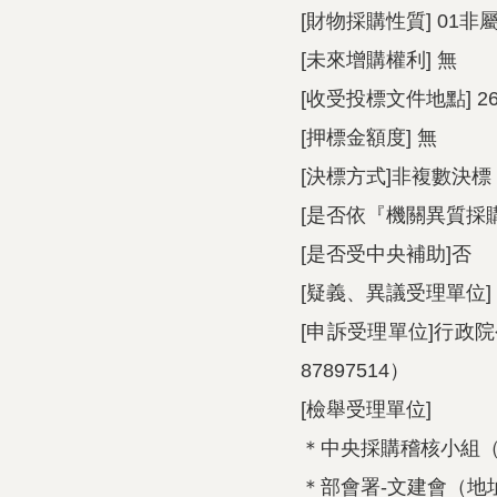
[財物採購性質] 01
[未來增購權利] 無
[收受投標文件地點] 
[押標金額度] 無
[決標方式]非複數決標
[是否依『機關異質採
[是否受中央補助]否
[疑義、異議受理單位]
[申訴受理單位]行政院
87897514）
[檢舉受理單位]
＊中央採購稽核小組（地址
＊部會署-文建會（地址：