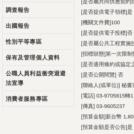
[是否屬共同供應契約
調查報告
[是否提供電子領標]是
[機關文件費]100
出國報告
[是否提供電子投標]否
性別平等專區
[是否屬公共工程實施技
[招標狀態]第一次限
保有及管理個人資料
[是否適用條約或協定之
公職人員利益衝突迴避
[是否公開閱覽] 否
法宣導
[聯絡人(或單位)] 秘
[電話] 03-9705815轉1
消費者服務專區
[傳真] 03-9605237
[預算金額]新台幣 1,80
[預算金額是否公告]是