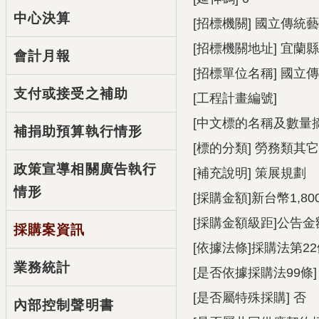
中心決算
[招標機關] 國立傳統
[招標機關地址] 宜蘭
會計月報
[招標單位名稱] 國立
支付或接受之補助
[工程計畫編號]
[中文標的名稱及數量
補捐助預算執行情形
[標的分類] 勞務類其它
政策宣導相關廣告執行
[補充說明] 策展規劃
情形
[採購金額]新台幣1,800
[採購金額級距]公告
採購案資訊
[依據法條]採購法第2
業務統計
[是否依據採購法99條]
[是否屬特殊採購] 否
內部控制聲明書