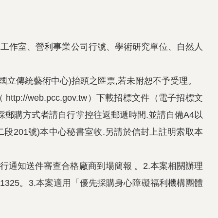
史工作室、營利事業公司行號、學術研究單位、自然人
(國立傳統藝術中心)抬頭之匯票,若未附恕不予受理。
//web.pcc.gov.tw）下載招標文件（電子招標文
採郵購方式者請自行掌控往返郵遞時間.並請自備A4以
二段201號)本中心秘書室收.另請於信封上註明索取本
另行通知送件審查合格廠商到場簡報 。2.本案相關辦理
轉1325。3.本案適用「優先採購身心障礙福利機構團體