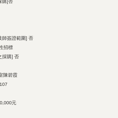
採購]否
師簽證範圍] 否
制性招標
採購] 否
書室陳碧霞
107
0,000元