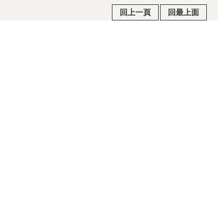
回上一頁
回最上面
常見問答
政府公共網
行政院公報
隱私權及安全政策宣示
政府網站資料開放宣告/著作權聲明
瀏覽人次
292
電話：03-970-5815 / 傳真：03-960-5237 / 地址：
268015宜蘭縣五結鄉季新村五濱路二段201號
©2015國立傳統藝術中心版權所有 All rights reserved. 建
議瀏覽狀態 1280 x 800 以上.