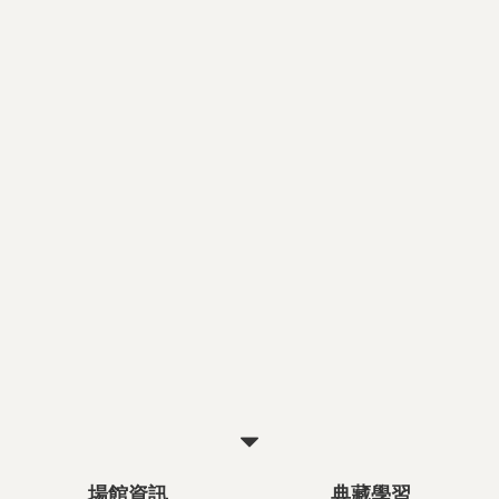
關
閉
場館資訊
典藏學習