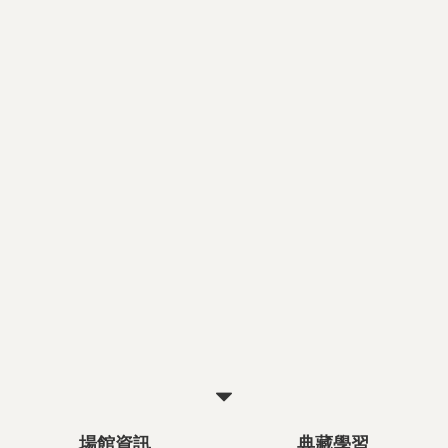
關
閉
場館資訊
典藏學習