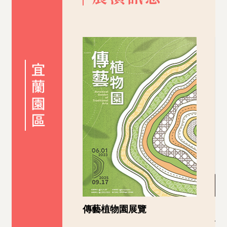
傳藝植物園展覽
【
位